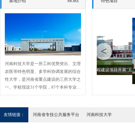
基地介绍
MORE
特色项目
突出项目特点 创新方式方
河南科技大学是一所工科优势突出、文理
法
河南省重点工程建设项目开展“五
农医等特色明显、多学科协调发展的综合
性大学，是河南省重点建设的三所大学之
一。学校现设31个学院，87个本科专业；
3个博士学位授权一级学科，12个博士学
位授权二级学科；28个硕士学位授权一级
学科。现有全日制本科生、研究生和留学
友情链接：
河南省专技公共服务平台
河南科技大学
生等5万余人。学校现有28个河南省一级
重点学科、153个河南省二级重点学科；
拥有“矿山重型装备国家重点实验