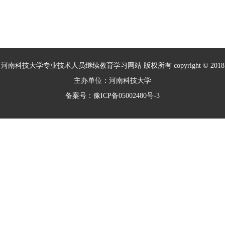
室”、“摩擦学与材料防护教育部工程研究
中心”等36个国家级、省部级重点实验
室、工程技术研究中心和人文社科研究基
地。
河南科技大学专业技术人员继续教育学习网站 版权所有 copyright © 2018
主办单位：河南科技大学
备案号：豫ICP备05002480号-3