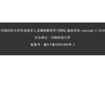
室”、“摩擦学与材料防护教育部工程研究
中心”等36个国家级、省部级重点实验
室、工程技术研究中心和人文社科研究基
地。
河南科技大学专业技术人员继续教育学习网站 版权所有 copyright © 2018
主办单位：河南科技大学
备案号：豫ICP备05002480号-3