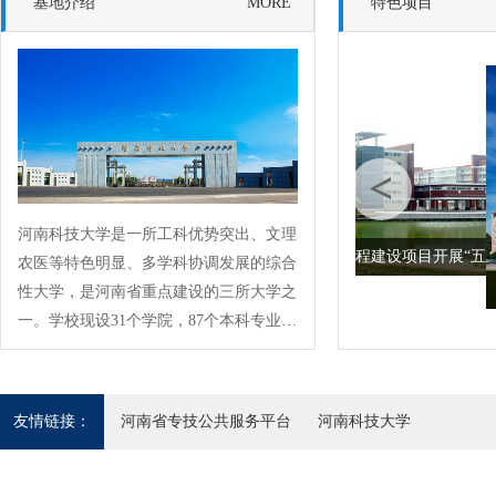
基地介绍
MORE
特色项目
突出项目特点 创新方式方
河南科技大学是一所工科优势突出、文理
法
河南省重点工程建设项目开展“五
农医等特色明显、多学科协调发展的综合
性大学，是河南省重点建设的三所大学之
一。学校现设31个学院，87个本科专业；
3个博士学位授权一级学科，12个博士学
位授权二级学科；28个硕士学位授权一级
学科。现有全日制本科生、研究生和留学
友情链接：
河南省专技公共服务平台
河南科技大学
生等5万余人。学校现有28个河南省一级
重点学科、153个河南省二级重点学科；
拥有“矿山重型装备国家重点实验