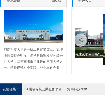
基地介绍
MORE
特色项目
突出项目特点 创新方式方
河南科技大学是一所工科优势突出、文理
法
河南省重点工程建设项目开展“五
农医等特色明显、多学科协调发展的综合
性大学，是河南省重点建设的三所大学之
一。学校现设31个学院，87个本科专业；
3个博士学位授权一级学科，12个博士学
位授权二级学科；28个硕士学位授权一级
学科。现有全日制本科生、研究生和留学
友情链接：
河南省专技公共服务平台
河南科技大学
生等5万余人。学校现有28个河南省一级
重点学科、153个河南省二级重点学科；
拥有“矿山重型装备国家重点实验