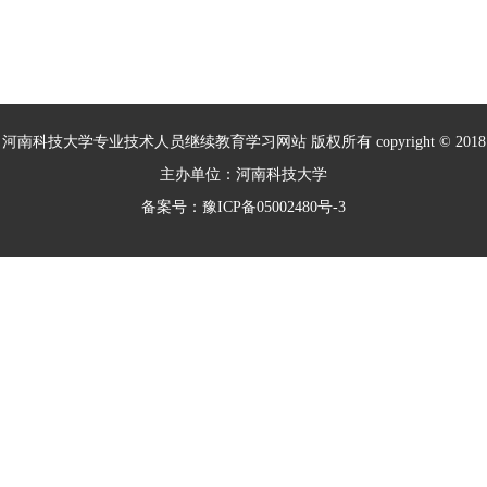
室”、“摩擦学与材料防护教育部工程研究
中心”等36个国家级、省部级重点实验
室、工程技术研究中心和人文社科研究基
地。
河南科技大学专业技术人员继续教育学习网站 版权所有 copyright © 2018
主办单位：河南科技大学
备案号：豫ICP备05002480号-3