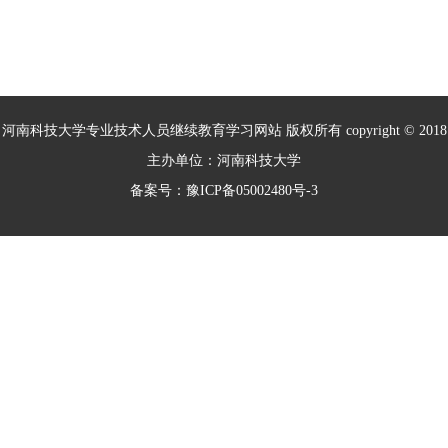
室”、“摩擦学与材料防护教育部工程研究
中心”等36个国家级、省部级重点实验
室、工程技术研究中心和人文社科研究基
地。
河南科技大学专业技术人员继续教育学习网站 版权所有 copyright © 2018
主办单位：河南科技大学
备案号：豫ICP备05002480号-3