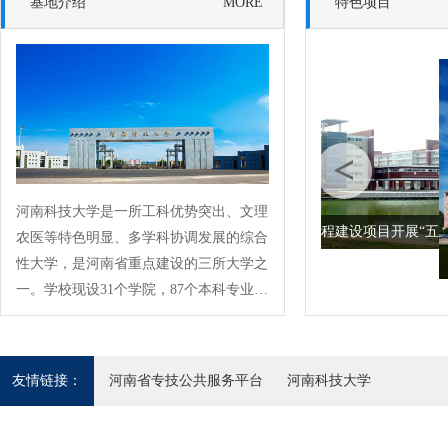
基地介绍
MORE
特色项目
突出项目特点 创新方式方
河南科技大学是一所工科优势突出、文理
法
河南省重点工程建设项目开展“五
农医等特色明显、多学科协调发展的综合
性大学，是河南省重点建设的三所大学之
一。学校现设31个学院，87个本科专业；
3个博士学位授权一级学科，12个博士学
位授权二级学科；28个硕士学位授权一级
学科。现有全日制本科生、研究生和留学
友情链接：
河南省专技公共服务平台
河南科技大学
生等5万余人。学校现有28个河南省一级
重点学科、153个河南省二级重点学科；
拥有“矿山重型装备国家重点实验